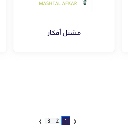
مشتل أفكار
›
‹
3
2
1